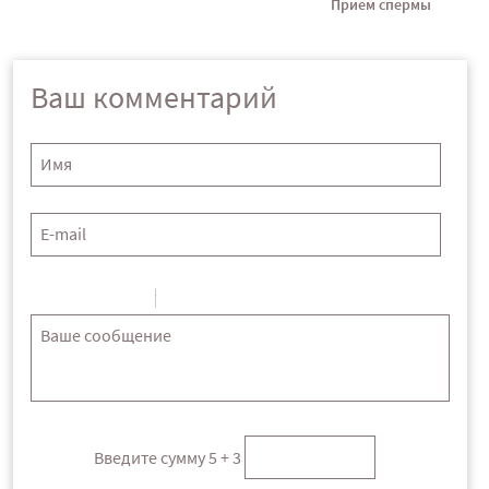
Прием спермы
Ваш комментарий
-
-
-
-
-
-
-
-
-
-
-
-
-
Введите сумму 5 + 3
-
-